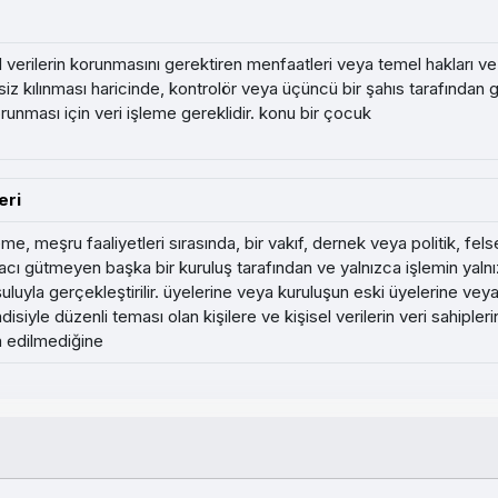
el verilerin korunmasını gerektiren menfaatleri veya temel hakları ve
iz kılınması haricinde, kontrolör veya üçüncü bir şahıs tarafından 
korunması için veri işleme gereklidir. konu bir çocuk
eri
eme, meşru faaliyetleri sırasında, bir vakıf, dernek veya politik, fel
cı gütmeyen başka bir kuruluş tarafından ve yalnızca işlemin yalnızc
uluyla gerçekleştirilir. üyelerine veya kuruluşun eski üyelerine veya
disiyle düzenli teması olan kişilere ve kişisel verilerin veri sahiple
a edilmediğine