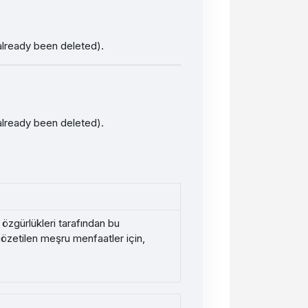
 already been deleted).
 already been deleted).
 özgürlükleri tarafından bu
gözetilen meşru menfaatler için,