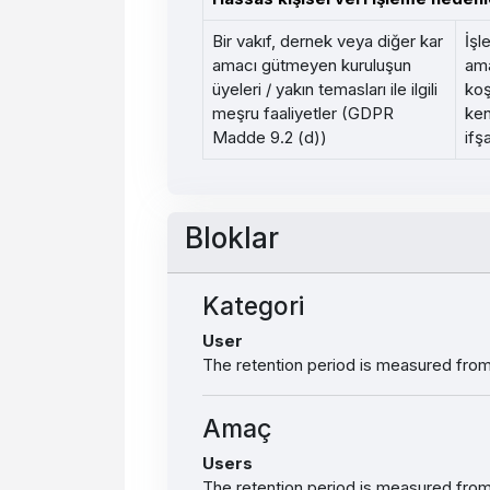
Bir vakıf, dernek veya diğer kar
İşl
amacı gütmeyen kuruluşun
ama
üyeleri / yakın temasları ile ilgili
koş
meşru faaliyetler (GDPR
ken
Madde 9.2 (d))
ifş
Bloklar
Kategori
User
The retention period is measured from 
Amaç
Users
The retention period is measured from 