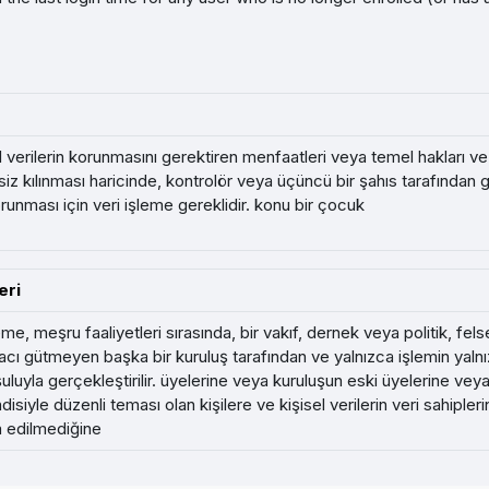
el verilerin korunmasını gerektiren menfaatleri veya temel hakları ve
iz kılınması haricinde, kontrolör veya üçüncü bir şahıs tarafından 
korunması için veri işleme gereklidir. konu bir çocuk
eri
eme, meşru faaliyetleri sırasında, bir vakıf, dernek veya politik, fel
cı gütmeyen başka bir kuruluş tarafından ve yalnızca işlemin yalnızc
uluyla gerçekleştirilir. üyelerine veya kuruluşun eski üyelerine veya
disiyle düzenli teması olan kişilere ve kişisel verilerin veri sahiple
a edilmediğine