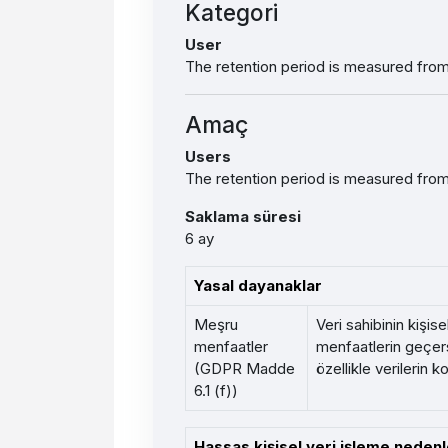
Kategori
User
The retention period is measured from 
Amaç
Users
The retention period is measured from 
Saklama süresi
6 ay
Yasal dayanaklar
Meşru
Veri sahibinin kişis
menfaatler
menfaatlerin geçers
(GDPR Madde
özellikle verilerin 
6.1 (f))
Hassas kişisel veri işleme nedenl