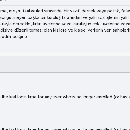
eme, meşru faaliyetleri sırasında, bir vakıf, dernek veya politik, fel
cı gütmeyen başka bir kuruluş tarafından ve yalnızca işlemin yalnızc
uluyla gerçekleştirilir. üyelerine veya kuruluşun eski üyelerine veya
disiyle düzenli teması olan kişilere ve kişisel verilerin veri sahiple
a edilmediğine
the last login time for any user who is no longer enrolled (or has
the last login time for any user who is no longer enrolled (or has