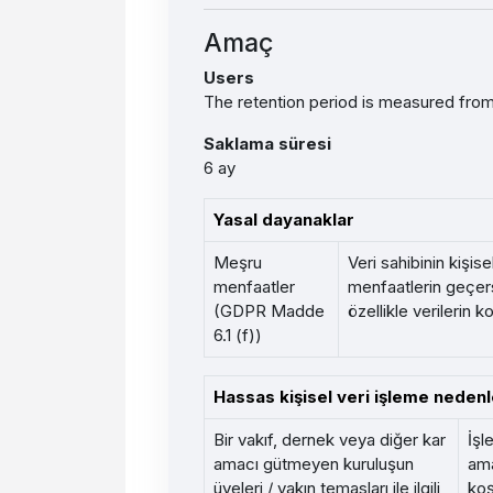
Amaç
Users
The retention period is measured from 
Saklama süresi
6 ay
Yasal dayanaklar
Meşru
Veri sahibinin kişis
menfaatler
menfaatlerin geçers
(GDPR Madde
özellikle verilerin 
6.1 (f))
Hassas kişisel veri işleme nedenl
Bir vakıf, dernek veya diğer kar
İşl
amacı gütmeyen kuruluşun
ama
üyeleri / yakın temasları ile ilgili
koş