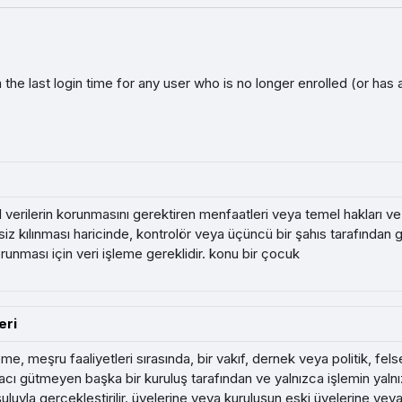
the last login time for any user who is no longer enrolled (or has
el verilerin korunmasını gerektiren menfaatleri veya temel hakları ve
iz kılınması haricinde, kontrolör veya üçüncü bir şahıs tarafından 
korunması için veri işleme gereklidir. konu bir çocuk
eri
eme, meşru faaliyetleri sırasında, bir vakıf, dernek veya politik, fel
cı gütmeyen başka bir kuruluş tarafından ve yalnızca işlemin yalnızc
uluyla gerçekleştirilir. üyelerine veya kuruluşun eski üyelerine veya