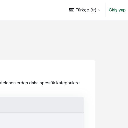
Türkçe ‎(tr)‎
Giriş yap
 listelenenlerden daha spesifik kategorilere