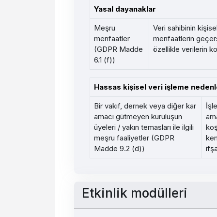
Yasal dayanaklar
Meşru
Veri sahibinin kişis
menfaatler
menfaatlerin geçers
(GDPR Madde
özellikle verilerin 
6.1 (f))
Hassas kişisel veri işleme nedenl
Bir vakıf, dernek veya diğer kar
İşl
amacı gütmeyen kuruluşun
ama
üyeleri / yakın temasları ile ilgili
koş
meşru faaliyetler (GDPR
ken
Madde 9.2 (d))
ifş
Etkinlik modülleri