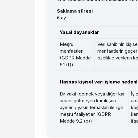
Saklama süresi
6 ay
Yasal dayanaklar
Meşru
Veri sahibinin kişis
menfaatler
menfaatlerin geçers
(GDPR Madde
özellikle verilerin 
6.1 (f))
Hassas kişisel veri işleme nedenl
Bir vakıf, dernek veya diğer kar
İşl
amacı gütmeyen kuruluşun
ama
üyeleri / yakın temasları ile ilgili
koş
meşru faaliyetler (GDPR
ken
Madde 9.2 (d))
ifş