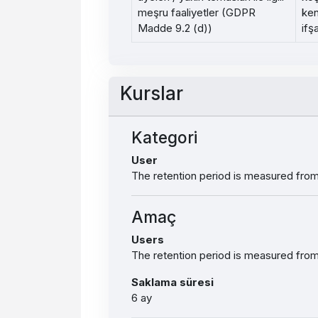
meşru faaliyetler (GDPR
ken
Madde 9.2 (d))
ifş
Kurslar
Kategori
User
The retention period is measured from 
Amaç
Users
The retention period is measured from 
Saklama süresi
6 ay