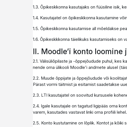
1.3. Õpikeskkonna kasutajaks on füüsiline isik,
1.4. Kasutajatel on õpikeskkonna kasutamine või
1.5. Õpikeskkonna kasutamise all mõeldakse pe
1.6. Õpikeskkkonna täielikuks kasutamiseks on vaja
II. Moodle’i konto loomine
2.1. Välisüliõpilaste ja -õppejõudude puhul, kes 
nende oma ülikooli Moodle'i andmete alusel (täis
2.2. Muude õppijate ja õppejõudude või koolitaja
Pärast vormi täitmist ja esitamist saadetakse uuel
2.3. LTI kasutajatel on soovitud kursusele kohen
2.4. Igale kasutajale on tagatud ligipääs oma kon
varem, kasutades vastavat linki oma profiili lehel.
2.5. Konto kustutamine on lõplik. Kontot ja kõiki