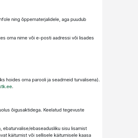
 infole ning õppematerjalidele, aga puudub
uutes oma nime või e-posti aadressi või lisades
ks hoides oma parooli ja seadmeid turvalisena).
ktk.ee
.
uolus õigusaktidega. Keelatud tegevuste
 ebaturvalise/ebaseadusliku sisu lisamist
vat käitumist või sellisele käitumisele kaasa