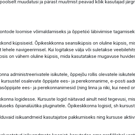
poolselt muudatusi ja pärast muutmist peavad kõik kasutajad järgm
 kontode loomise võimaldamiseks ja õppetöö läbiviimise tagamisek
kond küpsiseid. Õpikeskkonna seansiküpsis on oluline küpsis, mis
t lehele navigeerimisel. Kui logitakse välja või suletakse veebileh
küpsis on vähem oluline küpsis, mida kasutatakse mugavuse huvide
 administreerivatele isikutele, õppejõu rollis olevatele isikutele
ursustel osalevate õppijate ees- ja perekonnanime, e-posti aadres
pijate ees- ja perekonnanimesid (ning linna ja riiki, kui need on pr
konna logidesse. Kursuste logid näitavad ainult neid tegevusi, m
 aluseks õpianalüütika pluginatele. Õpikeskkonna logisid, sh kursust
lduvaid isikuandmeid kasutajatoe pakkumiseks ning kursuse aktiiv