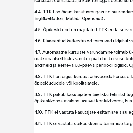
kursuselt eemaldada ja kõik temaga seotud kur
4.4. TTK-l on õigus kasutusmugavuse suurendam
BigBlueButton, Matlab, Opencast).
4.5. Õpikeskkond on majutatud TTK enda serverit
4.6. Planeeritud katkestused toimuvad üldjuhul v
4.7. Automaatne kursuste varundamine toimub üks 
maksimaalselt kaks varukoopiat ühe kursuse koht
andmeid ja eelneva 60-päeva perioodi logisid. Õ
4.8. TTK-l on õigus kursust arhiveerida kursuse
õppejõududele või koolitajatele.
4.9. TTK pakub kasutajatele täielikku tehnilist 
õpikeskkonna avalehel asuvat kontaktvormi, kus 
4.10. TTK ei vastuta kasutajate esitamiste sisu 
4.11. TTK ei vastuta õpikeskkonna toimimise tõrge