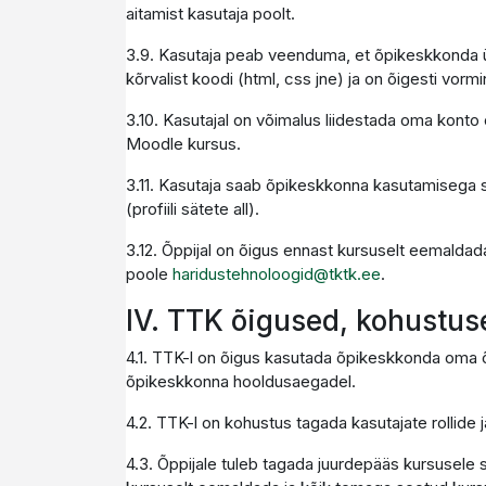
aitamist kasutaja poolt.
3.9. Kasutaja peab veenduma, et õpikeskkonda üle
kõrvalist koodi (html, css jne) ja on õigesti vormi
3.10. Kasutajal on võimalus liidestada oma konto 
Moodle kursus.
3.11. Kasutaja saab õpikeskkonna kasutamisega se
(profiili sätete all).
3.12. Õppijal on õigus ennast kursuselt eemaldad
poole
haridustehnoloogid@tktk.ee
.
IV. TTK õigused, kohustus
4.1. TTK-l on õigus kasutada õpikeskkonda oma õ
õpikeskkonna hooldusaegadel.
4.2. TTK-l on kohustus tagada kasutajate rollide 
4.3. Õppijale tuleb tagada juurdepääs kursusele s