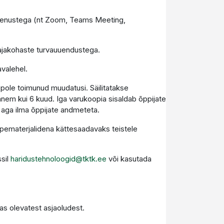
teenustega (nt Zoom, Teams Meeting,
 ajakohaste turvauuendustega.
avalehel.
 pole toimunud muudatusi. Säilitatakse
nem kui 6 kuud. Iga varukoopia sisaldab õppijate
 aga ilma õppijate andmeteta.
ppematerjalidena kättesaadavaks teistele
ssil
haridustehnoloogid@tktk.ee
või kasutada
jas olevatest asjaoludest.