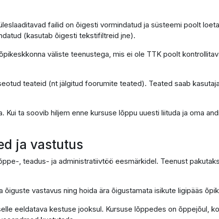
slaaditavad failid on õigesti vormindatud ja süsteemi poolt loetav
ndatud (kasutab õigesti tekstifiltreid jne).
õpikeskkonna väliste teenustega, mis ei ole TTK poolt kontrollitavad
otud teateid (nt jälgitud foorumite teated). Teated saab kasutaja
a. Kui ta soovib hiljem enne kursuse lõppu uuesti liituda ja oma 
ed ja vastutus
ppe-, teadus- ja administratiivtöö eesmärkidel. Teenust pakutaks
ja õiguste vastavus ning hoida ära õigustamata isikute ligipääs õp
elle eeldatava kestuse jooksul. Kursuse lõppedes on õppejõul, kool