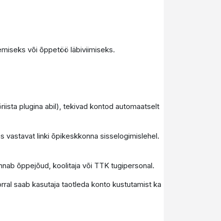
miseks või õppetöö läbiviimiseks.
iista plugina abil), tekivad kontod automaatselt
s vastavat linki õpikeskkonna sisselogimislehel.
annab õppejõud, koolitaja või TTK tugipersonal.
orral saab kasutaja taotleda konto kustutamist ka