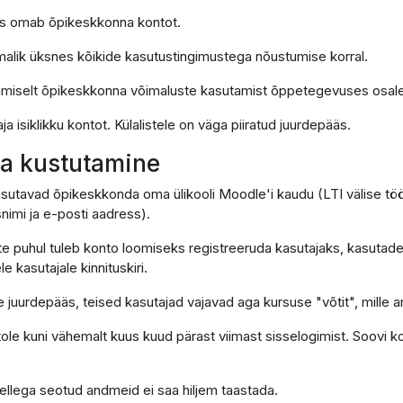
 kes omab õpikeskkonna kontot.
malik üksnes kõikide kasutustingimustega nõustumise korral.
amiselt õpikeskkonna võimaluste kasutamist õppetegevuses osale
 isiklikku kontot. Külalistele on väga piiratud juurdepääs.
 ja kustutamine
kasutavad õpikeskkonda oma ülikooli Moodle'i kaudu (LTI välise töör
nimi ja e-posti aadress).
te puhul tuleb konto loomiseks registreeruda kasutajaks, kasutade
e kasutajale kinnituskiri.
e juurdepääs, teised kasutajad vajavad aga kursuse "võtit", mille 
tole kuni vähemalt kuus kuud pärast viimast sisselogimist. Soovi k
 sellega seotud andmeid ei saa hiljem taastada.