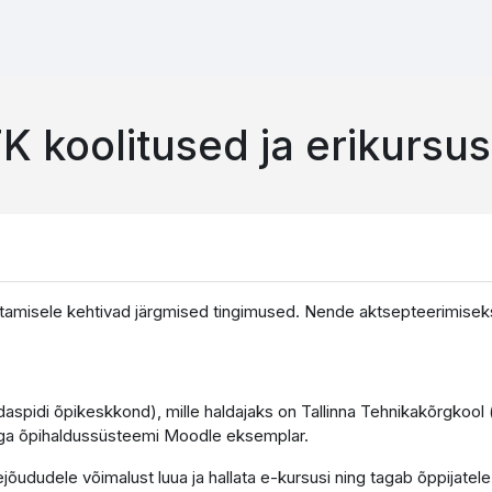
K koolitused ja erikursu
tamisele kehtivad järgmised tingimused. Nende aktsepteerimiseks 
edaspidi õpikeskkond), mille haldajaks on Tallinna Tehnikakõrgkool
ga õpihaldussüsteemi Moodle eksemplar.
jõududele võimalust luua ja hallata e-kursusi ning tagab õppijatel