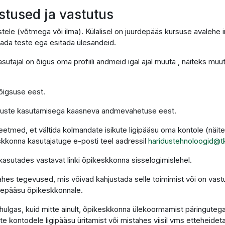
ustused ja vastutus
alistele (võtmega või ilma). Külalisel on juurdepääs kursuse avalehe
tada teste ega esitada ülesandeid.
kasutajal on õigus oma profiili andmeid igal ajal muuta , näiteks m
 õigsuse eest.
eenuste kasutamisega kaasneva andmevahetuse eest.
etmed, et vältida kolmandate isikute ligipääsu oma kontole (näite
skkonna kasutajatuge e-posti teel aadressil
haridustehnoloogid@t
, kasutades vastavat linki õpikeskkonna sisselogimislehel.
hes tegevused, mis võivad kahjustada selle toimimist või on vast
rdepääsu õpikeskkonnale.
ulgas, kuid mitte ainult, õpikeskkonna ülekoormamist päringutega,
te kontodele ligipääsu üritamist või mistahes viisil vms etteheideta