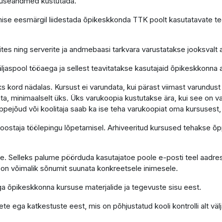
suseandmed kustutada.
ise eesmärgil liidestada õpikeskkonda TTK poolt kasutatavate 
es ning serverite ja andmebaasi tarkvara varustatakse jooksvalt
äljaspool tööaega ja sellest teavitatakse kasutajaid õpikeskkonna 
kord nädalas. Kursust ei varundata, kui pärast viimast varundust
a, minimaalselt üks. Üks varukoopia kustutakse ära, kui see on va
ppejõud või koolitaja saab ka ise teha varukoopiat oma kursusest,
 koostaja töölepingu lõpetamisel. Arhiveeritud kursused tehakse õ
tuge. Selleks palume pöörduda kasutajatoe poole e-posti teel aadre
on võimalik sõnumit suunata konkreetsele inimesele.
ega õpikeskkonna kursuse materjalide ja tegevuste sisu eest.
te ega katkestuste eest, mis on põhjustatud kooli kontrolli alt väl