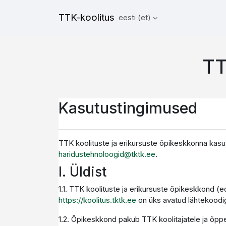
Jäta vahele peasisuni
TTK-koolitus
eesti ‎(et)‎
TT
Kasutustingimused
TTK koolituste ja erikursuste õpikeskkonna kasu
haridustehnoloogid@tktk.ee
.
I. Üldist
1.1. TTK koolituste ja erikursuste õpikeskkond (
https://koolitus.tktk.ee
on üks avatud lähtekoodi
1.2. Õpikeskkond pakub TTK koolitajatele ja õppe