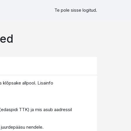
Te pole sisse logitud.
sed
klõpsake allpool. Lisainfo
 (edaspidi TTK) ja mis asub aadressil
e juurdepääsu nendele.