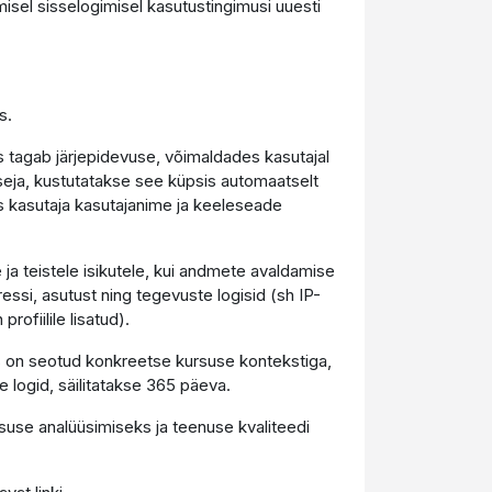
isel sisselogimisel kasutustingimusi uuesti
s.
 tagab järjepidevuse, võimaldades kasutajal
itseja, kustutatakse see küpsis automaatselt
s kasutaja kasutajanime ja keeleseade
 ja teistele isikutele, kui andmete avaldamise
si, asutust ning tegevuste logisid (sh IP-
ofiilile lisatud).
is on seotud konkreetse kursuse kontekstiga,
e logid, säilitatakse 365 päeva.
suse analüüsimiseks ja teenuse kvaliteedi