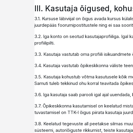
III. Kasutaja õigused, koh
3.1. Kursuse läbiviijal on õigus avada kursus kül
juurdepääs foorumipostitustele ning ei saa soori
3.2. Iga konto on seotud kasutajaprofiiliga. Igal 
profiilipilti.
3.3. Kasutaja vastutab oma profiili isikuandmete
3.4. Kasutaja vastutab õpikeskkonna väliste t
3.5. Kasutaja kohustub võtma kasutusele kõik me
Samuti tuleb tekkinud ohu korral teavitada õpike
3.6. Iga kasutaja saab parooli igal ajal uuendada
3.7. Õpikeskkonna kasutamisel on keelatud mista
tuvastamisel on TTK-l õigus piirata kasutaja juu
3.8. Keelatud tegevuste all peetakse silmas muuh
süsteemi, autoriõiguste rikkumist, teiste kasutaja