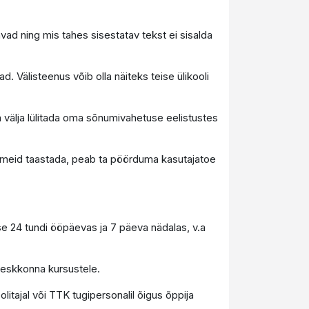
ad ning mis tahes sisestatav tekst ei sisalda
. Välisteenus võib olla näiteks teise ülikooli
 välja lülitada oma sõnumivahetuse eelistustes
andmeid taastada, peab ta pöörduma kasutajatoe
e 24 tundi ööpäevas ja 7 päeva nädalas, v.a
ikeskkonna kursustele.
itajal või TTK tugipersonalil õigus õppija