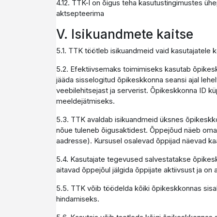
4.12. TTK-l on õigus teha kasutustingimustes ühe
aktsepteerima
V. Isikuandmete kaitse
5.1. TTK töötleb isikuandmeid vaid kasutajatele
5.2. Efektiivsemaks toimimiseks kasutab õpikesk
jääda sisselogitud õpikeskkonna seansi ajal lehel
veebilehitsejast ja serverist. Õpikeskkonna ID 
meeldejätmiseks.
5.3. TTK avaldab isikuandmeid üksnes õpikeskkonna
nõue tuleneb õigusaktidest. Õppejõud näeb oma k
aadresse). Kursusel osalevad õppijad näevad kaasõp
5.4. Kasutajate tegevused salvestatakse õpikesk
aitavad õppejõul jälgida õppijate aktiivsust ja on
5.5. TTK võib töödelda kõiki õpikeskkonnas sisa
hindamiseks.