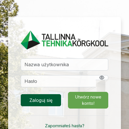
Przejdź do głównej zawartości
Zaloguj do TTK 
Pomiń tworzenie nowego konta
Nazwa użytkownika
Hasło
Utwórz nowe
Zaloguj się
konto!
Zapomniałeś hasła?