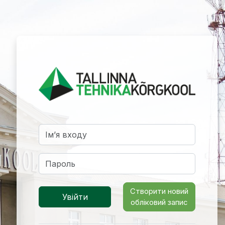
Увійти до TTK 
Пропустити створення нового екаунту
Ім’я входу
Пароль
Створити новий
Увійти
обліковий запис